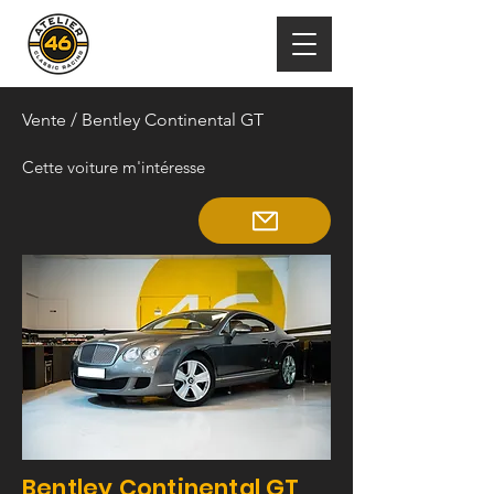
Vente
/ Bentley Continental GT
Cette voiture m'intéresse
Bentley Continental GT