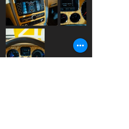
Atelier46 vous propose cette magnifique
Bentley Continental GT de 2009, une
véritable icône du grand tourisme alliant
luxe britannique, confort exceptionnel et
performances de haut niveau.
Dotée d'un puissant moteur W12 bi-turbo