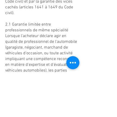
Code civil) et par la garantie des vices
cachés (articles 1641 à 1649 du Code
civil).
2.1 Garantie limitée entre
professionnels de même spécialité
Lorsque l'acheteur déclare agir en
qualité de professionnel de l'automobile
(garagiste, négociant, marchand de
véhicules d'occasion, ou toute activité
impliquant une compétence reconnue
en matière d'expertise et d'évaluation de
véhicules automobiles), les parties
reconnaissent disposer d'une
compétence équivalente pour apprécier
l'état, les caractéristiques et les défauts
éventuels du véhicule vendu. En
conséquence, et conformément à la
faculté ouverte par la jurisprudence
entre professionnels de même
spécialité, ATELIER 46 et l'acheteur