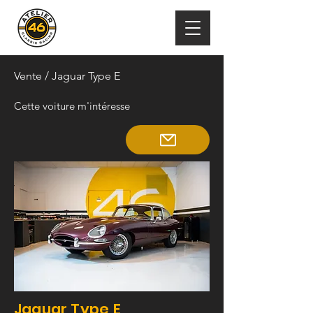
Vente
/ Jaguar Type E
Cette voiture m'intéresse
Jaguar Type E