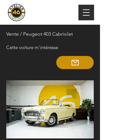
Vente
/ Peugeot 403 Cabriolet
Cette voiture m'intéresse