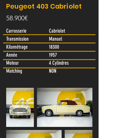
Peugeot 403 Cabriolet
58.900€
Carrosserie
Cabriolet
Transmission
Manuel
Kilométrage
18300
Année
1957
Moteur
4 Cylindres
Matching
NON